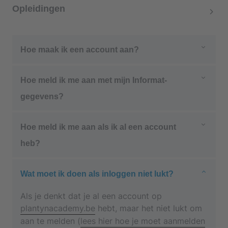
Opleidingen
Hoe maak ik een account aan?
Surf naar
plantynacademy.be
en klik
Hoe meld ik me aan met mijn Informat-
rechtsboven op de blauwe knop '
Aanmelden
':
gegevens?
Als je een Informat-account hebt, hoef je geen
Hoe meld ik me aan als ik al een account
apart account aan te maken op Plantyn
Academy.
heb?
Je meldt je aan op Informat en klikt op de knop
Surf naar
plantynacademy.be
en klik
Wat moet ik doen als inloggen niet lukt?
'Plantyn Academy'.
rechtsboven op de blauwe knop '
Aanmelden
':
Als je denkt dat je al een account op
Heb je al een account?
Log dan in
of lees
hier
plantynacademy.be
hebt, maar het niet lukt om
wat je moet doen als het je niet lukt om aan te
aan te melden (
lees hier hoe je moet aanmelden
melden.