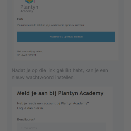
Nadat je op die link geklikt hebt, kan je een
nieuw wachtwoord instellen.
Je registratie wordt per mail bevestigd.
Je account op Plantyn Academy werd
aangemaakt en je komt in je profiel terecht. Kijk
na of je nog gegevens moet aanvullen en stem
in met het privacybeleid van Plantyn. Klik tot
slot op 'Wijzigingen opslaan'.