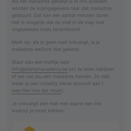
Als het mailadres gekend is in ons systeem,
Vul het e-mailadres van je Informat-account in
worden de logingegevens naar dat mailadres
en klik op 'Nieuw account aanmaken'.
gestuurd. Dat kan een aantal minuten duren.
Het is mogelijk dat de mail in de map met
ongewenste mails terechtkomt.
Merk op: als je geen mail ontvangt, is je
Je komt in je profiel terecht:
Selecteer je werkveld en vul alle gegevens in.
mailadres wellicht niet gekend.
De velden met een * zijn verplicht om in te
Stuur dan een mailtje naar
vullen.
info@plantynacademy.be
om te laten nakijken
Belangrijk: kies een geldig mailadres en
of we van jou een mailadres kennen. Zo niet,
Je ziet de volgende melding:
controleer goed op schrijffouten.
maak je een volledig nieuw account aan (
lees hier hoe dat moet
).
Als alle velden zijn ingevuld, klik je op 'Account
aanmaken'.
Je ontvangt een mail met daarin een link
Ga naar je mailbox om de bevestigingsmail te
waarop je moet klikken:
openen en klik op 'Activeer je account'.