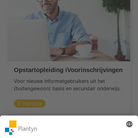
Opstartopleiding iVoorinschrijvingen
Voor nieuwe Informatgebruikers uit het
(buitengewoon) basis en secundair onderwijs.
E-learning