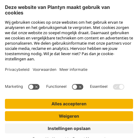
Volg Plantyn op social media
Menu
Meer van Plantyn
Contact
Informat
Profielgegevens
Plantyn
Scoodle
Privacy & Cookies
-
Algemene voorwaarden
BTW: BE 0887 899 693
website by
Brainlane