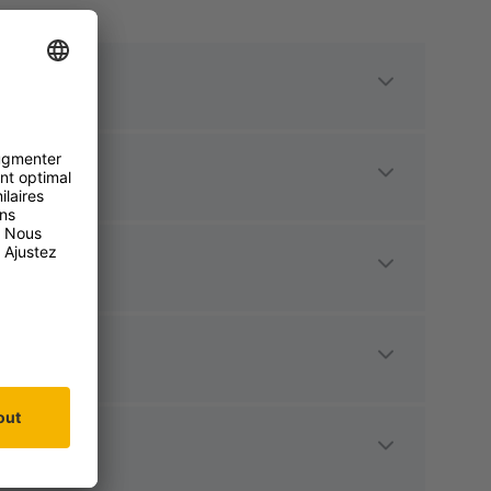
n bleu '
':
Inscrivez-vous
n bleu '
':
Inscrivez-vous
, mais que vous n'arrivez pas à
y.be/fr/
eilleure façon de demander un nouveau
liquez ici' :
, mais vous recevez ce message
fr/